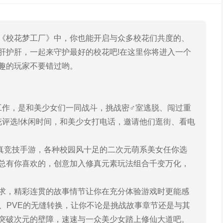
校花梦工厂》中，你也能开启与众多校花们共度的、
肝护肝，一起来守护最好的校花吧!在这里你将进入一个
趣的玩家不要错过哟。
作，是和美少女们一同战斗，挑战密♂室逃脱、闯过重
花评选!休闲时间，和美少女打电话，邀请他们逛街、看电
竞技手游，各种校园风十足的二次元萌系美女任你选
总有你喜欢的，创意加入修真元素玩法组合千变万化，
，精彩连贯的故事情节让你在充分体验游戏时更能感
、PVE的无缝转换，让你不论是挑战故事章节还是与其
突破次元的壁障，速速与一众美少女踏上修仙大道吧。