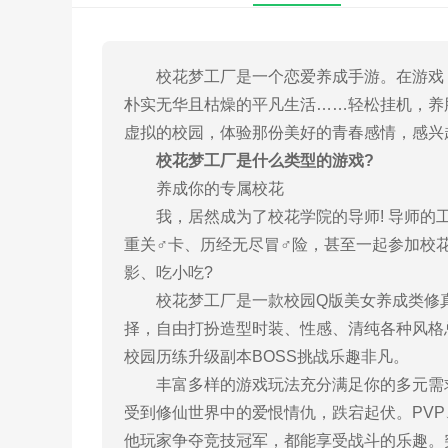
校花梦工厂是一个恋爱养成手游。在游戏《
朴实无华且枯燥的平凡生活……轻松挂机，养
虚拟的校园，体验那份美好的青春感情，感兴
校花梦工厂是什么类型的游戏?
养成你的专属校花
我，居然成为了校花学院的导师! 导师的工
重关♂卡、历经无尽冒♂险，甚至一起参加校
影、吃小吃?
校花梦工厂是一款校园Q版美女养成类修真
择，自由打扮造型时装、性感、清纯各种风格
校园历练升级副本BOSS挑战乐趣非凡。
丰富多样的游戏玩法充分满足你的多元需求
受到修仙世界中的爱恨情仇，跌宕起伏。PVP
他玩家争夺竞技冠军，都能享受战斗的乐趣。