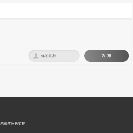

发 布
未成年家长监护