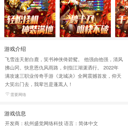
游戏介绍
飞雪连天射白鹿，笑书神侠倚碧鸳。 他强由他强，清风
拂山冈。快意恩仇风雨路，剑指江湖潇洒行。 2022年
满攻速三职业传奇手游《龙城决》全网震撼首发，仰天
大笑出门去，我辈岂是蓬蒿人！
需要网络
游戏信息
开发商：杭州盛觉网络科技
语言：简体中文