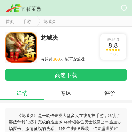
首页
手游
龙城决
龙城决
游戏评分
8.8
743人
有超过
366
人在玩该游戏
高速下载
详情
专区
评价
《龙城决》是一款传奇类大型多人在线竞技手游，延续了
那些年我们还未完成的热血梦!将带领各位勇士找回当年热血沙
场厮杀、激情征战的快感。野外自由PK爆装、传奇盛世英雄、