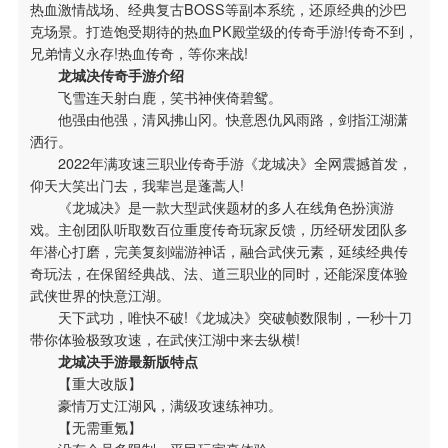
热血激情战场、经典复古BOSS等副本系统，还原经典的沙巴
克场景。打造饱受期待的热血PK殿堂级的传奇手游!传奇不到，
兄弟情义永存!热血传奇，等你来战!
龙城决传奇手游介绍
飞雪连天射白鹿，笑书神侠倚碧鸳。
他强由他强，清风拂山冈。快意恩仇风雨路，剑指江湖潇
洒行。
2022年满攻速三职业传奇手游《龙城决》全网震撼首发，
仰天大笑出门去，我辈岂是蓬蒿人!
《龙城决》是一款大型武侠题材的多人在线角色扮演游
戏。主创团队听取数百位重度传奇玩家反馈，历经研发团队多
年潜心打磨，完美复刻端游神话，融合武侠元素，延续经典传
搜索
奇玩法，在保留经典战、法、道三职业的同时，还能深度体验
IE下载乐园
武侠世界的快意江湖。
天下武功，唯快不破!《龙城决》突破帧数限制，一秒十刀
带你体验极致攻速，在武侠江湖中来去纵横!
龙城决手游最新版特点
【重大改版】
豪情万丈江湖风，满级攻速练神功。
【无需重氪】