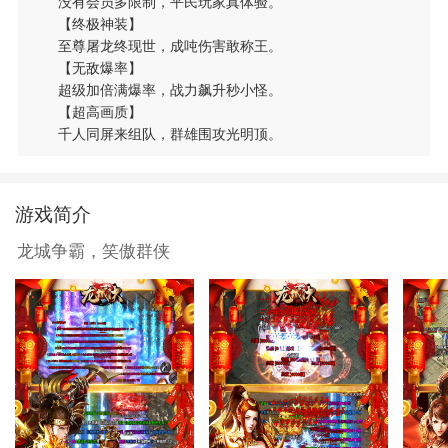
没有会员多限制，平民玩家真体验。
【终极神装】
至尊屠龙终现世，成吨伤害敢称王。
【无敌爆率】
超级加倍满爆率，战力飙升秒小怪。
【超高画质】
千人同屏来组队，群雄围攻光明顶。
游戏简介
龙城争霸，笑傲群侠