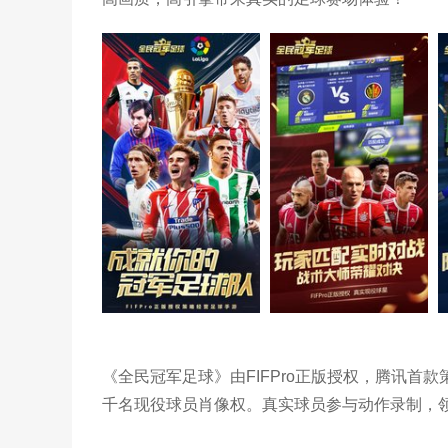
全民冠军足
《全民冠军足球》由FIFPro正版授权，腾讯首
千名现役球员肖像权。真实球员参与动作录制，