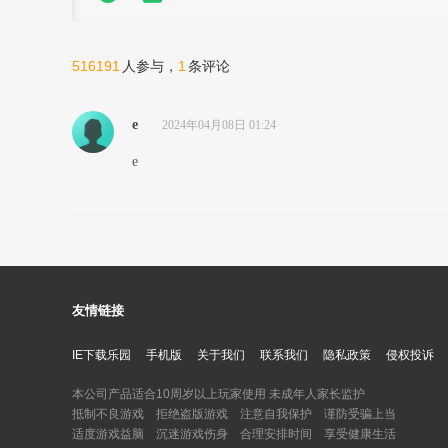
516191
1
人参与，
条评论
e
2024年04月08日 01:24
e
友情链接
IE下载乐园
手机版
关于我们
联系我们
隐私政策
侵权投诉
本公司产品适合10周岁以上玩家使用 未成年人家长监护
抵制不良游戏 拒绝盗版游戏 注意自我保护 谨防受骗上当
适度游戏益脑 沉迷游戏伤身 合理安排时间 享受健康生活